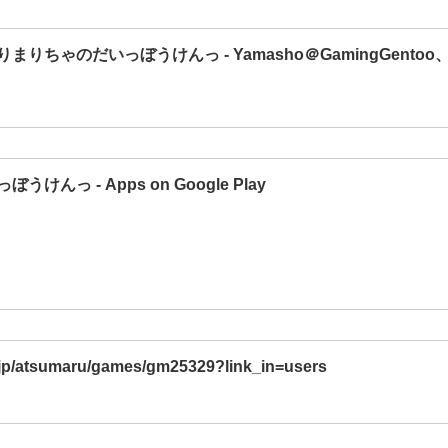
りちゃのだいっぼうけんっ - Yamasho＠GamingGentoo
んっ - Apps on Google Play
.jp/atsumaru/games/gm25329?link_in=users