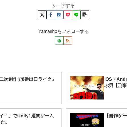
シェアする
Yamashoをフォローする
二次創作で8番出口ライク』
iOS・An
ぶ男【刑事
！」でUnity1週間ゲーム
【自作ゲー
した。