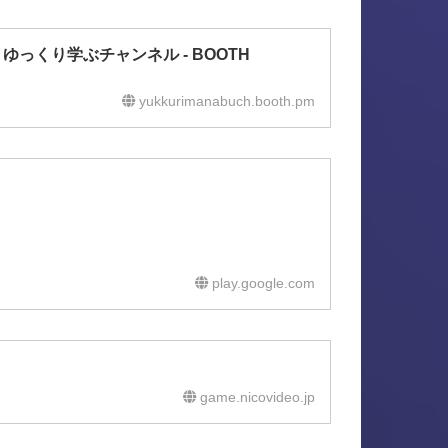
、ゆっくり学ぶチャンネル - BOOTH
yukkurimanabuch.booth.pm
play.google.com
game.nicovideo.jp