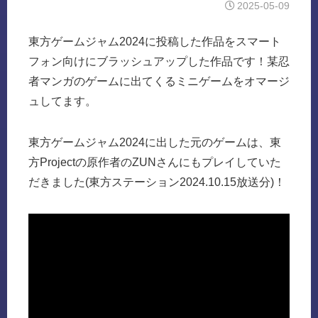
2025-05-09
東方ゲームジャム2024に投稿した作品をスマート
フォン向けにブラッシュアップした作品です！某忍
者マンガのゲームに出てくるミニゲームをオマージ
ュしてます。
東方ゲームジャム2024に出した元のゲームは、東
方Projectの原作者のZUNさんにもプレイしていた
だきました(東方ステーション2024.10.15放送分)！