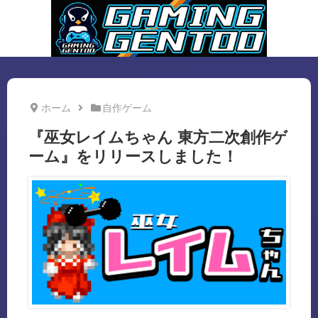
ホーム
自作ゲーム
『巫女レイムちゃん 東方二次創作ゲ
ーム』をリリースしました！