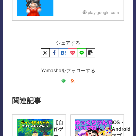
play.google.com
シェアする
Yamashoをフォローする
関連記事
【自
iOS・
作ゲ
Android
ー
アプリ