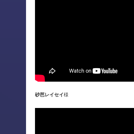
砂芭レイセイ
様