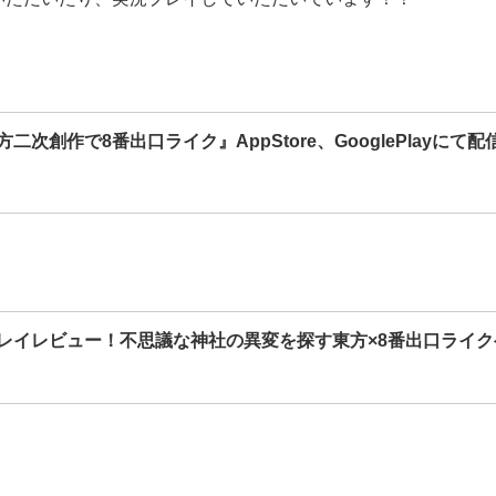
次創作で8番出口ライク』AppStore、GooglePlayにて配
レイレビュー！不思議な神社の異変を探す東方×8番出口ライク