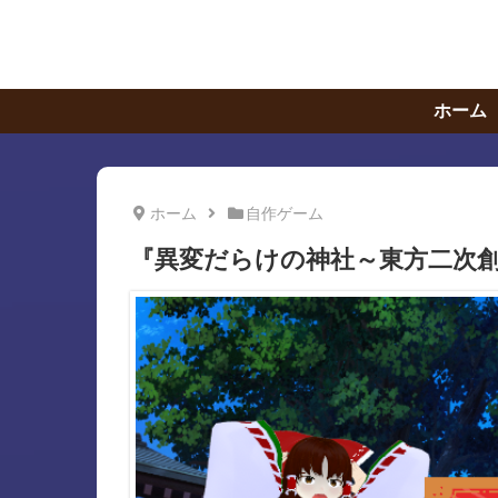
ホーム
ホーム
自作ゲーム
『異変だらけの神社～東方二次創