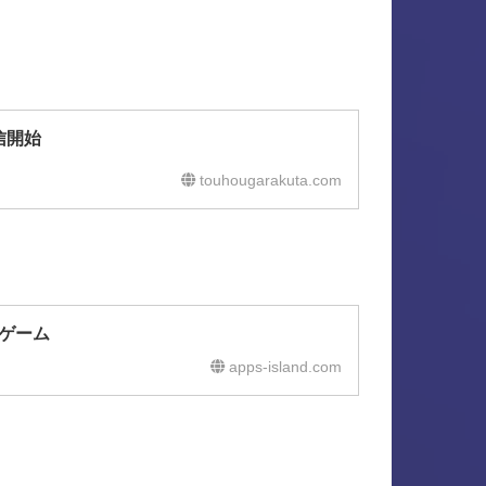
信開始
touhougarakuta.com
ゲーム
apps-island.com