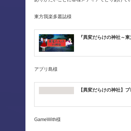
東方我楽多叢誌様
『異変だらけの神社～東方二
アプリ島様
【異変だらけの神社】プ
GameWith様