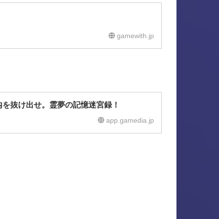
gamewith.jp
内を抜け出せ。霊夢の記憶迷宮録！
app.gamedia.jp