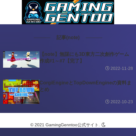
記事(note)
【note】無謀にも3D東方二次創作ゲーム
作成#1～#7【完了】
2022-11-28
CorgiEngineとTopDownEngineの資料ま
とめ
2022-10-23
© 2021 GamingGenntoo公式サイト.